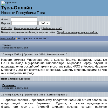
Тува-Онлайн
Новости Республики Тыва
Логин:
Пароль:
ENGLISH
|
Регистрация на сайте
|
Забыли пароль?
Вы просматриваете мобильную версию сайта.
Перейти на полную версию сайта.
Тува-Онлайн
Материалы за 16.01.2002
Торлук
Рубрика:
Новость дня
16 января 2002 г. | Просмотров: 3114 | Комментариев: 0
Нашего земляка Мирослава Анатольевича Торлука наградили медалью
НАТО за вклад в укрепление миропорядка. Мирослав Торлук служит в
подразделении российской армии в составе войск НАТО в Косово. Недавно
Мирослав и два его сослуживца задержали машину с боеприпасами, за что
они и получили награду.
Нана Салчак
Подробнее
Парламент
Рубрика:
Новость дня
16 января 2002 г. | Просмотров: 3488 | Комментариев: 0
- Парламентариям и правительству предстоит большой объем работы на
предстоящей сессии Верховного Хурала, - сказал председатель
бюджетного комитета Григорий Ширшин, начиная сегодня рабочее