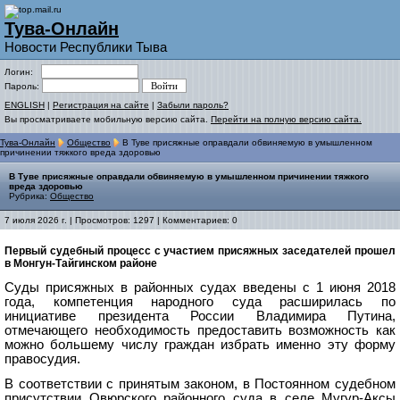
Тува-Онлайн
Новости Республики Тыва
Логин:
Пароль:
ENGLISH
|
Регистрация на сайте
|
Забыли пароль?
Вы просматриваете мобильную версию сайта.
Перейти на полную версию сайта.
Тува-Онлайн
Общество
В Туве присяжные оправдали обвиняемую в умышленном
причинении тяжкого вреда здоровью
В Туве присяжные оправдали обвиняемую в умышленном причинении тяжкого
вреда здоровью
Рубрика:
Общество
7 июля 2026 г. | Просмотров: 1297 | Комментариев: 0
Первый судебный процесс с участием присяжных заседателей прошел
в Монгун-Тайгинском районе
Суды присяжных в районных судах введены с 1 июня 2018
года, компетенция народного суда расширилась по
инициативе президента России Владимира Путина,
отмечающего необходимость предоставить возможность как
можно большему числу граждан избрать именно эту форму
правосудия.
В соответствии с принятым законом, в Постоянном судебном
присутствии Овюрского районного суда в селе Мугур-Аксы