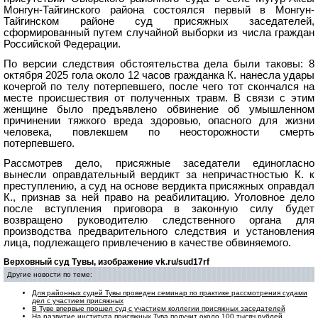
Монгун-Тайгинского района состоялся первый в Монгун-
Тайгинском районе суд присяжных заседателей,
сформированный путем случайной выборки из числа граждан
Российской Федерации.
По версии следствия обстоятельства дела были таковы: 8
октября 2025 гола около 12 часов гражданка К. нанесла удары
кочергой по телу потерпевшего, после чего тот скончался на
месте происшествия от полученных травм. В связи с этим
женщине было предъявлено обвинение об умышленном
причинении тяжкого вреда здоровью, опасного для жизни
человека, повлекшем по неосторожности смерть
потерпевшего.
Рассмотрев дело, присяжные заседатели единогласно
вынесли оправдательный вердикт за непричастностью К. к
преступлению, а суд на основе вердикта присяжных оправдал
К., признав за ней право на реабилитацию. Уголовное дело
после вступления приговора в законную силу будет
возвращено руководителю следственного органа для
производства предварительного следствия и установления
лица, подлежащего привлечению в качестве обвиняемого.
Верховный суд Тувы, изображение vk.ru/sud17rf
Другие новости по теме:
Для районных судей Тувы проведен семинар по практике рассмотрения судами
дел с участием присяжных
В Туве впервые прошел суд с участием коллегии присяжных заседателей
На развитие института присяжных Тува получит около 100 тысяч рублей