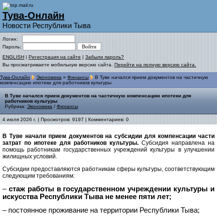
Тува-Онлайн
Новости Республики Тыва
Логин:
Пароль:
ENGLISH
|
Регистрация на сайте
|
Забыли пароль?
Вы просматриваете мобильную версию сайта.
Перейти на полную версию сайта.
Тува-Онлайн
Экономика
»
Финансы
В Туве начался прием документов на частичную
компенсацию ипотеки для работников культуры
В Туве начался прием документов на частичную компенсацию ипотеки для
работников культуры
Рубрика:
Экономика
/
Финансы
4 июля 2026 г. | Просмотров: 9197 | Комментариев: 0
В Туве начали прием документов на субсидии для компенсации части
затрат по ипотеке для работников культуры.
Субсидия направлена на
помощь работникам государственных учреждений культуры в улучшении
жилищных условий.
Субсидии предоставляются работникам сферы культуры, соответствующим
следующим требованиям:
–
стаж работы в государственном учреждении культуры и
искусства Республики Тыва не менее пяти лет;
– постоянное проживание на территории Республики Тыва;