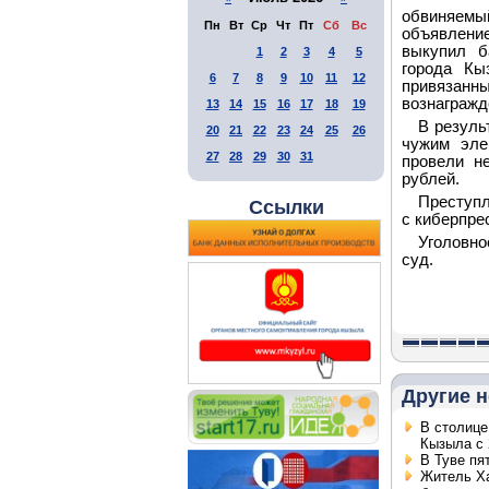
обвиняемый
Пн
Вт
Ср
Чт
Пт
Сб
Вс
объявление
выкупил б
1
2
3
4
5
города Кы
6
7
8
9
10
11
12
привязанн
вознагражд
13
14
15
16
17
18
19
В резуль
20
21
22
23
24
25
26
чужим эле
27
28
29
30
31
провели н
рублей.
Преступл
Ссылки
с киберпре
Уголовн
суд.
Другие н
В столице
Кызыла с 
В Туве пя
Житель Ха