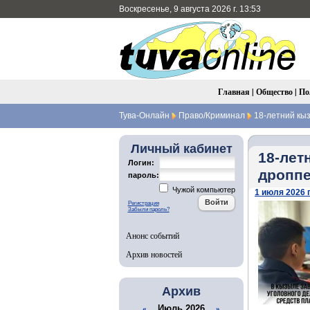
Воскресенье, 9 августа 2026 г. 13:53
Главная
|
Общество
|
По
Тува-Онлайн
Право/Криминал
18-летний кыз
Личный кабинет
18-лет
Логин:
дропп
пароль:
Чужой компьютер
1 июля 2026 г
Регистрация
Забыли пароль?
Анонс событий
Архив новостей
Архив
Июль 2026
«
»