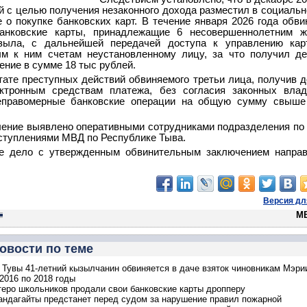
 с целью получения незаконного дохода разместил в социальн
 о покупке банковских карт. В течение января 2026 года обв
анковские карты, принадлежащие 6 несовершеннолетним ж
зыла, с дальнейшей передачей доступа к управлению кар
ым к ним счетам неустановленному лицу, за что получил д
ение в сумме 18 тыс рублей.
тате преступных действий обвиняемого третьи лица, получив д
ктронным средствам платежа, без согласия законных влад
еправомерные банковские операции на общую сумму свыше
ение выявлено оперативными сотрудниками подразделения по
ступлениями МВД по Республике Тыва.
ое дело с утвержденным обвинительным заключением напра
Версия дл
М
овости по теме
 Тувы 41-летний кызылчанин обвиняется в даче взяток чиновникам Мэри
2016 по 2018 годы
теро школьников продали свои банковские карты дропперу
ндагайты предстанет перед судом за нарушение правил пожарной