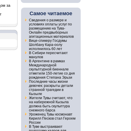
дом за
Самое читаемое
т
Сведения о размере и
условиях оплаты услуг по
размещению на Тува-
Онлайн предвыборных
агитационных материалов
Вице-спикеру Госдумы
Шолбану Кара-оолу
исполнилось 60 лет
В Сибири пересчитают
манулов
В Аргентине в рамках
Международной
скульптурной биеннале
отметили 150-летие со дня
рождения Степана Эрьзи
Последние часы жизни
девочек: раскрыты детали
странной трагедии в
Кызыле
Жители Тувы считают, что
на набережной Кызыла
должна быть скульптура
снежного барса
Уроженец Тувы космонавт
Кирилл Песков стал Героем
России
В Туве выстраивают
подготовку кадров для