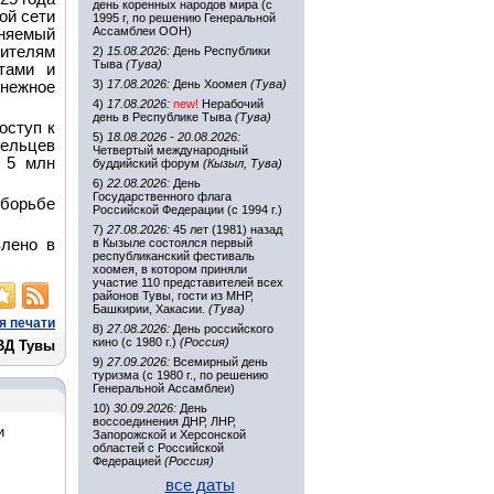
день коренных народов мира (с
ой сети
1995 г, по решению Генеральной
Ассамблеи ООН)
иняемый
ителям
2)
15.08.2026:
День Республики
Тыва
(Тува)
тами и
3)
17.08.2026:
День Хоомея
(Тува)
енежное
4)
17.08.2026:
new!
Нерабочий
день в Республике Тыва
(Тува)
оступ к
5)
18.08.2026 - 20.08.2026:
ельцев
Четвертый международный
 5 млн
буддийский форум
(Кызыл, Тува)
6)
22.08.2026:
День
Государственного флага
 борьбе
Российской Федерации (с 1994 г.)
7)
27.08.2026:
45 лет (1981) назад
влено в
в Кызыле состоялся первый
республиканский фестиваль
хоомея, в котором приняли
участие 110 представителей всех
районов Тувы, гости из МНР,
Башкирии, Хакасии.
(Тува)
я печати
8)
27.08.2026:
День российского
кино (с 1980 г.)
(Россия)
ВД Тувы
9)
27.09.2026:
Всемирный день
туризма (с 1980 г., по решению
Генеральной Ассамблеи)
10)
30.09.2026:
День
воссоединения ДНР, ЛНР,
и
Запорожской и Херсонской
областей с Российской
Федерацией
(Россия)
все даты