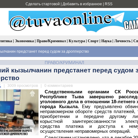
Сделать стартовой
|
Добавить в избранное
|
RSS
литика
|
Экономика
|
Право/Криминал
|
Культура
|
Спорт
|
Наука
|
Личность
|
Сп
ылчанин предстанет перед судом за дропперство
ПРАВО/КРИМИНАЛ
ний кызылчанин предстанет перед судом 
ерство
.
| 3009 просмотров | 0 комментариев
Следственными органами СК Росс
Республике Тыва завершено расслед
уголовного дела в отношении 18-летнего
города Кызыла.
Ему предъявлено обвин
неправомерном обороте средств платежей, 
приобретении и передаче другому л
корыстной заинтересованности электр
средства платежа и доступа к не
осуществления неправомерных операций.
Следствием установлено, что в декабре 20