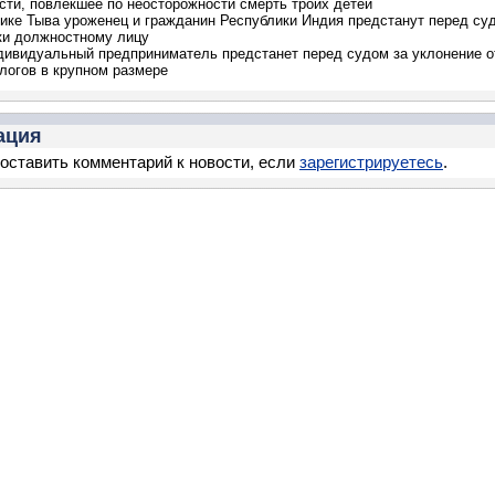
сти, повлекшее по неосторожности смерть троих детей
ике Тыва уроженец и гражданин Республики Индия предстанут перед су
ки должностному лицу
дивидуальный предприниматель предстанет перед судом за уклонение о
логов в крупном размере
ация
оставить комментарий к новости, если
зарегистрируетесь
.