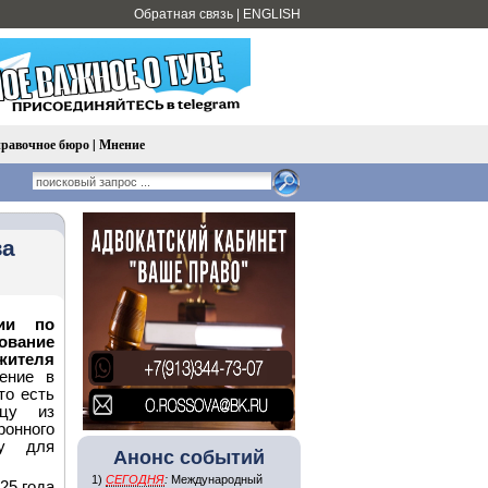
Обратная связь
|
ENGLISH
равочное бюро
|
Мнение
за
ии по
ование
 жителя
ение в
то есть
ицу из
онного
му для
Анонс событий
1)
СЕГОДНЯ
:
Международный
25 года