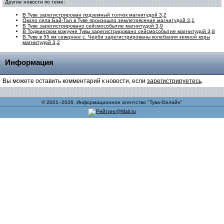
Другие новости по теме:
В Туве зарегистрирован подземный толчок магнитудой 3,2
Около села Бай-Тал в Туве произошло землетрясение магнитудой 3,1
В Туве зарегистрировано сейсмособытие магнитудой 3,9
В Тоджинском кожууне Тувы зарегистрировано сейсмособытие магнитудой 3,8
В Туве в 55 км севернее с. Черби зарегистрированы колебания земной коры
магнитудой 3,2
Информация
Вы можете оставить комментарий к новости, если
зарегистрируетесь
.
© 2001–2026, Информационное агентство "Тува-Онлайн"