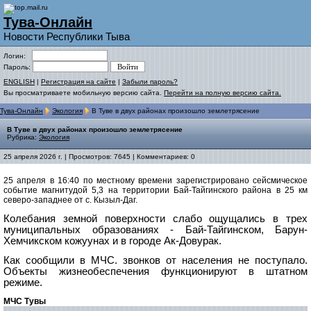
Тува-Онлайн
Новости Республики Тыва
Логин:
Пароль:
ENGLISH
|
Регистрация на сайте
|
Забыли пароль?
Вы просматриваете мобильную версию сайта.
Перейти на полную версию сайта.
Тува-Онлайн
Экология
В Туве в двух районах произошло землетрясение
В Туве в двух районах произошло землетрясение
Рубрика:
Экология
25 апреля 2026 г. | Просмотров: 7645 | Комментариев: 0
25 апреля в 16:40 по местному времени зарегистрировано сейсмическое
событие магнитудой 5,3 на территории Бай-Тайгинского района в 25 км
северо-западнее от с. Кызыл-Даг.
Колебания земной поверхности слабо ощущались в трех
муниципальных образованиях - Бай-Тайгинском, Барун-
Хемчикском кожуунах и в городе Ак-Довурак.
Как сообщили в МЧС. звонков от населения не поступало.
Объекты жизнеобеспечения функционируют в штатном
режиме.
МЧС Тувы