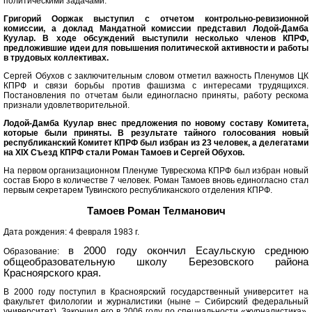
политическими задачами.
Григорий Ооржак выступил с отчетом контрольно-ревизионной
комиссии, а доклад Мандатной комиссии представил Лодой-Дамба
Куулар. В ходе обсуждений выступили несколько членов КПРФ,
предложившие идеи для повышения политической активности и работы
в трудовых коллективах.
Сергей Обухов с заключительным словом отметил важность Пленумов ЦК
КПРФ и связи борьбы против фашизма с интересами трудящихся.
Постановления по отчетам были единогласно приняты, работу рескома
признали удовлетворительной.
Лодой-Дамба Куулар внес предложения по новому составу Комитета,
которые были приняты. В результате тайного голосования новый
республиканский Комитет КПРФ был избран из 23 человек, а делегатами
на XIX Съезд КПРФ стали Роман Тамоев и Сергей Обухов.
На первом организационном Пленуме Туврескома КПРФ был избран новый
состав Бюро в количестве 7 человек. Роман Тамоев вновь единогласно стал
первым секретарем Тувинского республиканского отделения КПРФ.
Тамоев Роман Телманович
Дата рождения: 4 февраля 1983 г.
в 2000 году окончил Есаульскую среднюю
Образование:
общеобразовательную школу Березовского района
Красноярского края.
В 2000 году поступил в Красноярский государственный университет на
факультет филологии и журналистики (ныне – Сибирский федеральный
университет). Закончил его в 2006 году по специальности «журналистика»,