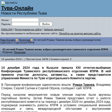
Тува-Онлайн
Новости Республики Тыва
Логин:
Пароль:
ENGLISH
|
Регистрация на сайте
|
Забыли пароль?
Вы просматриваете мобильную версию сайта.
Перейти на полную версию сайта.
Тува-Онлайн
Политика
41-летний Роман Тамоев вновь избран руководителем
тувинского отделения КПРФ
41-летний Роман Тамоев вновь избран руководителем тувинского отделения КПРФ
Рубрика:
Политика
18 декабря 2024 г. | Просмотров: 9439 | Комментариев: 0
14 декабря 2024 года в Кызыле прошла XXI отчетно-выборная
Конференция Тувинского республиканского отделения КПРФ. В ней
приняли участие делегаты, активисты, а также представители
управления Минюста по Туве и Центрального Комитета партии.
В Президиум конференции единогласно вошли:
Роман Тамоев,
Владимир
Спирин, Сергей Салчак и Сергей Обухов, сообщает сайт КПРФ.
Перед началом мероприятия новым членам партии были вручены
партийные билеты. Затем Роман Тамоев представил отчет о работе
республиканского комитета за период с декабря 2020 по декабрь 2024 года,
подчеркнув значимость работы КПРФ в условиях специальной военной
операции и связь международной обстановки с внутренними