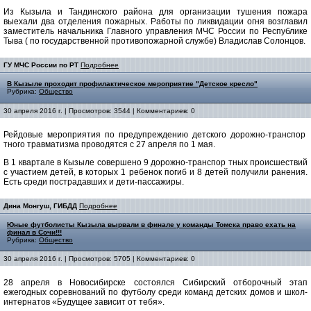
Из Кызыла и Тандинского района для организации тушения пожара
выехали два отделения пожарных. Работы по ликвидации огня возглавил
заместитель начальника Главного управления МЧС России по Республике
Тыва ( по государственной противопожарной службе) Владислав Солонцов.
ГУ МЧС России по РТ
Подробнее
В Кызыле проходит профилактическое мероприятие "Детское кресло"
Рубрика:
Общество
30 апреля 2016 г. | Просмотров: 3544 | Комментариев: 0
Рейдовые мероприятия по предупреждению детского дорожно-транспор
тного травматизма проводятся с 27 апреля по 1 мая.
В 1 квартале в Кызыле совершено 9 дорожно-транспор
тных происшествий
с участием детей, в которых 1 ребенок погиб и 8 детей получили ранения.
Есть среди пострадавших и дети-пассажиры.
Дина Монгуш, ГИБДД
Подробнее
Юные футболисты Кызыла вырвали в финале у команды Томска право ехать на
финал в Сочи!!!
Рубрика:
Общество
30 апреля 2016 г. | Просмотров: 5705 | Комментариев: 0
28 апреля в Новосибирске состоялся Сибирский отборочный этап
ежегодных соревнований по футболу среди команд детских домов и школ-
интернатов «Будущее зависит от тебя».