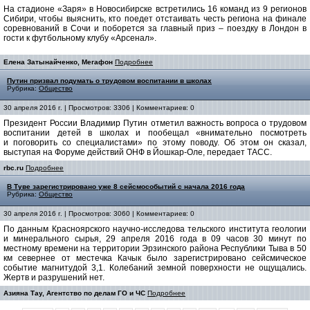
На стадионе «Заря» в Новосибирске встретились 16 команд из 9 регионов
Сибири, чтобы выяснить, кто поедет отстаивать честь региона на финале
соревнований в Сочи и поборется за главный приз – поездку в Лондон в
гости к футбольному клубу «Арсенал».
Елена Затынайченко, Мегафон
Подробнее
Путин призвал подумать о трудовом воспитании в школах
Рубрика:
Общество
30 апреля 2016 г. | Просмотров: 3306 | Комментариев: 0
Президент России Владимир Путин отметил важность вопроса о трудовом
воспитании детей в школах и пообещал «внимательно посмотреть
и поговорить со специалистами» по этому поводу. Об этом он сказал,
выступая на Форуме действий ОНФ в Йошкар-Оле, передает ТАСС.
rbc.ru
Подробнее
В Туве зарегистрировано уже 8 сейсмособытий с начала 2016 года
Рубрика:
Общество
30 апреля 2016 г. | Просмотров: 3060 | Комментариев: 0
По данным Красноярского научно-исследова
тельского института геологии
и минерального сырья, 29 апреля 2016 года в 09 часов 30 минут по
местному времени на территории Эрзинского района Республики Тыва в 50
км севернее от местечка Качык было зарегистрировано сейсмическое
событие магнитудой 3,1. Колебаний земной поверхности не ощущались.
Жертв и разрушений нет.
Азияна Тау, Агентство по делам ГО и ЧС
Подробнее