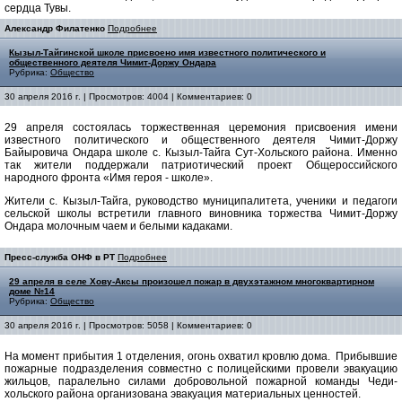
сердца Тувы.
Александр Филатенко
Подробнее
Кызыл-Тайгинской школе присвоено имя известного политического и
общественного деятеля Чимит-Доржу Ондара
Рубрика:
Общество
30 апреля 2016 г. | Просмотров: 4004 | Комментариев: 0
29 апреля состоялась торжественная церемония присвоения имени
известного политического и общественного деятеля Чимит-Доржу
Байыровича Ондара школе с. Кызыл-Тайга Сут-Хольского района. Именно
так жители поддержали патриотический проект Общероссийского
народного фронта «Имя героя - школе».
Жители с. Кызыл-Тайга, руководство муниципалитета, ученики и педагоги
сельской школы встретили главного виновника торжества Чимит-Доржу
Ондара молочным чаем и белыми кадаками.
Пресс-служба ОНФ в РТ
Подробнее
29 апреля в селе Хову-Аксы произошел пожар в двухэтажном многоквартирном
доме №14
Рубрика:
Общество
30 апреля 2016 г. | Просмотров: 5058 | Комментариев: 0
На момент прибытия 1 отделения, огонь охватил кровлю дома. Прибывшие
пожарные подразделения совместно с полицейскими провели эвакуацию
жильцов, паралельно силами добровольной пожарной команды Чеди-
хольского района организована эвакуация материальных ценностей.