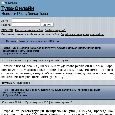
Тува-Онлайн
Новости Республики Тыва
Логин:
Пароль:
ENGLISH
|
Регистрация на сайте
|
Забыли пароль?
Вы просматриваете мобильную версию сайта.
Перейти на полную версию сайта.
Тува-Онлайн
Материалы за Апрель 2016 года
Глава Тувы Шолбан Кара-оол и депутат Госдумы Лариса Шойгу наградили
земляков в честь Первомая
Рубрика:
Общество
30 апреля 2016 г. | Просмотров: 4567 | Комментариев: 0
Накануне празднования Дня весны и труда глава республики Шолбан Кара-
оол вручил государственные награды землякам, отличившимся в разных
отраслях экономики, в науке, образовании, медицине, культуре и искусстве,
вложившим в их развитие заметную лепту.
gov.tuva.ru
Подробнее
Реконструированные дороги центра Кызыла запружены припаркованным
автотранспортом
Рубрика:
Общество
30 апреля 2016 г. | Просмотров: 4135 | Комментариев: 3
Эффект от
реконструкции центральных улиц Кызыла
, проведенной
накануне и после 100-летия столицы и позволившей их значительно