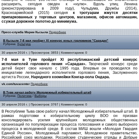
расширить, сегодня сведен к «нулю». Вдоль улиц Ленина
(реконструирована в 2009 году), Чульдума, Дружбы (2014),
Красноармейской (2015) сегодня
к тротуарам жмутся десятки
припаркованных у торговых центров, магазинов, офисов автомашин,
ссужая дорожное полотно до минимума.
Пресс-служба Мэрии Кызыла
Подробнее
В Кызыле 7-8 мая пройдет XI конкурс юных горловиков "Сарадак"
Рубрика:
Культура
30 апреля 2016 г. | Просмотров: 3853 | Комментариев: 0
7-8 мая в Туве пройдет XI республиканский детский конкурс
исполнителей горлового пения «Сарадак».
Творческий конкурс среди
детей берет свое начало с 1995 года. Впервые он проводился по
инициативе легендарного исполнителя горлового пения, Заслуженного
артиста России,
Народного хоомейжи Конгар-оола Ондара.
vk.com/tuvacenter
Подробнее
В Туве начал работу Молодежный избирательный штаб
Рубрика:
Политика
/
Выборы
30 апреля 2016 г. | Просмотров: 3767 | Комментариев: 0
В Республике Тыва свою работу начал Молодежный избирательный штаб. В
рамках подготовки к избирательному циклу ВОО он призван
консолидировать усилия крупнейших молодежных общественных
организаций по популяризации процесса голосования и самого выборного
процесса в молодежной среде. В состав МИШ вошли «Молодая Гвардия
Единой России», Молодежный парламент, Молодежное правительство,
Российский союз молодежи, Российские студенческие отряды и Добрые