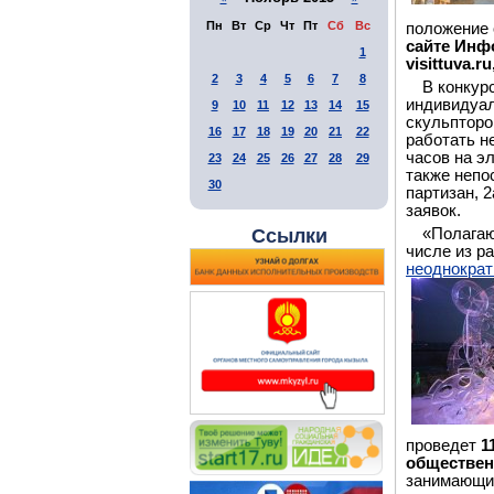
Пн
Вт
Ср
Чт
Пт
Сб
Вс
положение 
сайте Инф
1
visittuva.r
2
3
4
5
6
7
8
В конкур
индивидуал
9
10
11
12
13
14
15
скульпторо
16
17
18
19
20
21
22
работать не
часов на эл
23
24
25
26
27
28
29
также непо
30
партизан, 
заявок.
«Полагаю
Ссылки
числе из р
неоднократ
проведет
1
обществен
занимающи