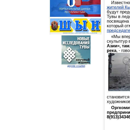
Известно
жителей Кы
будут пред
Тувы в лед
посвящена 
который от
председат
«Мы впер
скульптур 
Азии», та
река
, - го
другие ссылки
становится
художнико
Оргкомит
предприни
8(913)3434