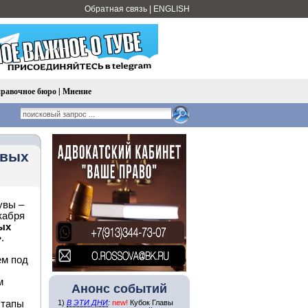
Обратная связь
|
ENGLISH
равочное бюро
|
Мнение
овых
увы –
кабря
ых
»
.
ем
под
м
Анонс событий
этапы
1)
В ЭТИ ДНИ
:
new!
Кубок Главы