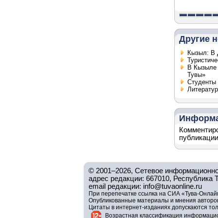
Другие н
Кызыл: В 
Туристиче
В Кызыле 
Тувы»
Студенты 
Литератур
Информ
Комментиро
публикации
© 2001–2026, Сетевое информационно
адрес редакции: 667010, Республика Тув
email редакции: info@tuvaonline.ru
При перепечатке ссылка на СИА «Тува-Онлайн
Опубликованные материалы и мнения авторов 
Цитаты в интернет-изданиях допускаются то
Возрастная классификация информацио