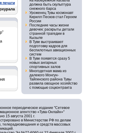
на набережной Кызыла
я печати
должна быть скульптура
снежного барса
орхурала
Уроженец Тувы космонавт
Кирилл Песков стал Героем
России
Последние часы жизни
девочек: раскрыты детали
р"
странной трагедии в
Кызыле
ца
В Туве выстраивают
подготовку кадров для
беспилотных авиационных
систем
В Туве появятся сразу 5
новых ангарных
спортивных залов
Многодетная мама из
далекого Монгун-
дня
Тайгинского района Тувы
развила овощное хозяйство
с помощью соцконтракта
ронное периодическое издание "Сетевое
мационное агентство «Тува-Онлайн»"
но 15 августа 2001 г.
истрировано в Министерстве РФ по делам
и, телерадиовещания и средств массовых
никаций.
ельство Эл №77-6060 от 22 февраля 2002 г.