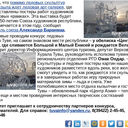
, что
помимо ледовых скульптур
зыла ждет ледовая арт-галерея
, где
ставлены постеры работ художников
овых «рамках». Эта выставка будет
50-летию Союза художников республики,
мечается в этом году, сообщил
ель союза
Александр Баранмаа
.
вые проводим конкурс ледовых
в Туве, на самом знаковом месте республики –
у обелиска «Цен
м, где сливаются Большой и Малый Енисей и рождается Вел
ворит директор Информационного центра туризма,
депутат Верхов
Хурала Тувы, руководитель исполкома тувин
регионального отделения РГО
Омак Ондар.
Скульптуры и ледовые постеры картин наши
художников разместятся вдоль реки, все же
смогут увидеть и то, как рождаются эти скул
и в завершенных работах игру природных
материалов зимы – льда и снега. Уже
полюбившееся место отдыха кызылчан и гос
Тувы – обновленный парк «Центр Азии» – те
 еще и местом проведения интересных творческих состязаний
в»
ет приглашает к сотрудничеству партнеров конкурса,
мателей. Для справок:
tuvainfo@yandex.ru
, 8(39422) 2-45-45,
646