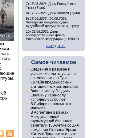
7)
15.08.2026:
День Республики
Тыва
(Тува)
8)
17.08.2026:
День Хоомея
(Тува)
9)
18.08.2026 - 20.08.2026:
Четвертый международный
буддийский форум
(Кызыл, Тува)
10)
22.08.2026:
День
Государственного флага
Российской Федерации (с 1994 г.)
тр
все даты
икая
ного
ского
Самое читаемое
–
х
Сведения о размере и
лающие
условиях оплаты услуг по
ьптуры,
размещению на Тува-
Онлайн предвыборных
агитационных материалов
Вице-спикеру Госдумы
тей
Шолбану Кара-оолу
перь
исполнилось 60 лет
В Сибири пересчитают
манулов
В Аргентине в рамках
Международной
скульптурной биеннале
отметили 150-летие со дня
рождения Степана Эрьзи
Жители Тувы считают, что