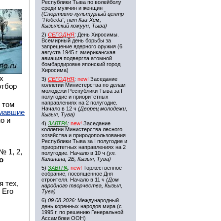
Республики Тыва по волейболу
среди мужчин и женщин
(Спортивно-культурный центр
"Победа", пгт Каа-Хем,
Кызылский кожуун, Тыва)
2)
СЕГОДНЯ
:
День Хиросимы.
Всемирный день борьбы за
запрещение ядерного оружия (6
августа 1945 г. американская
авиация подвергла атомной
бомбардировке японский город
Хиросима)
х
3)
СЕГОДНЯ
:
new!
Заседание
коллегии Министерства по делам
отбор
молодежи Республики Тыва за I
полугодие и приоритетных
направлениях на 2 полугодие.
 том
Начало в 12 ч
(Дворец молодежи,
имавшие
Кызыл, Тува)
но и
4)
ЗАВТРА
:
new!
Заседание
коллегии Министерства лесного
хозяйства и природопользования
Республики Тыва за I полугодие и
приоритетных направлениях на 2
 1, 2,
полугодие. Начало в 10 ч
(ул.
о
Калинина, 2Б, Кызыл, Тува)
5)
ЗАВТРА
:
new!
Торжественное
собрание, посвященное Дня
строителя. Начало в 11 ч
(Дом
я тех,
народного творчества, Кызыл,
 Его
Тува)
6)
09.08.2026:
Международный
день коренных народов мира (с
1995 г, по решению Генеральной
Ассамблеи ООН)