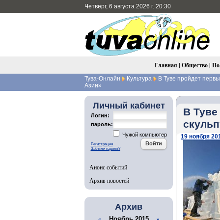
Четверг, 6 августа 2026 г. 20:30
Главная
|
Общество
|
По
Тува-Онлайн
Культура
В Туве пройдет первы
Азии»
Личный кабинет
В Туве
Логин:
скульп
пароль:
Чужой компьютер
19 ноября 201
Регистрация
Забыли пароль?
Анонс событий
Архив новостей
Архив
Ноябрь 2015
«
»