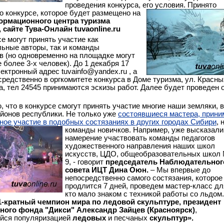
проведения конкурса, его условия. Принято
о конкурсе, которое будет размещено
на
ормационного центра туризма
u, сайте Тува-Онлайн tuvaonline.ru
се могут принять участие как
ьные авторы, так и команды
в (но одновременно на площадке могут
 более 3-х человек). До 1 декабря 17
ектронный адрес tuvainfo@yandex.ru , а
средственно в оргкомитете конкурса в Доме туризма, ул. Красны
2а, тел 24545 принимаются эскизы работ. Далее будет проведен 
, что в конкурсе смогут принять участие многие наши земляки, в
айонов республики. Не только уже
состоявшиеся мастера, прин
ное участие в подобных состязаниях в других городах Сибири
, 
команды
новичков. Например, уже высказали
намерение участвовать команды педагогов
художественного направления наших школ
искусств, ЦДО, общеобразовательных школ №
9, - говорит
председатель Наблюдательног
совета ИЦТ Дина Оюн.
– Мы впервые до
непосредственно самого состязания, которое
продлится 7 дней, проведем мастер-класс дл
кто мало знаком с техникой работы со льдом.
1-кратный чемпион мира по ледовой скульптуре,
президент
ного фонда "Дикси" Александр Зайцев (Красноярск)
,
йся популяризацией
ледовых
и песчаных
скульптур».