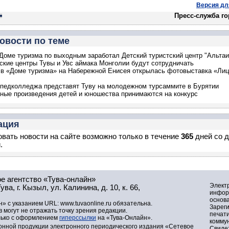
Версия дл
Пресс-служба г
овости по теме
Доме туризма по выходным заработал Детский туристский центр "Альтаи
ские центры Тувы и Увс аймака Монголии будут сотрудничать
в «Доме туризма» на Набережной Енисея открылась фотовыставка «Ли
педколледжа представят Туву на молодежном турсаммите в Бурятии
ные произведения детей и юношества принимаются на конкурс
ация
вать новости на сайте возможно только в течение
365
дней со 
.
е агентство «Тува-онлайн»
Элект
а, г. Кызыл, ул. Калинина, д. 10, к. 66,
инфор
основа
» с указанием URL: www.tuvaonline.ru обязательна.
Зарег
могут не отражать точку зрения редакции.
печат
лько с оформлением
гиперссылки
на «Тува-Онлайн».
комму
нной продукции электронного периодического издания «Сетевое
Свидет