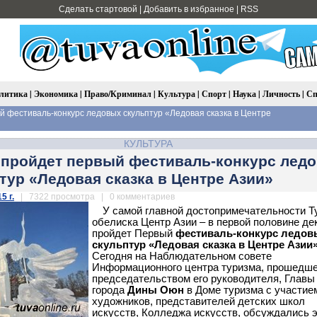
Сделать стартовой
|
Добавить в избранное
|
RSS
литика
|
Экономика
|
Право/Криминал
|
Культура
|
Спорт
|
Наука
|
Личность
|
Сп
й фестиваль-конкурс ледовых скульптур «Ледовая сказка в Центре
КУЛЬТУРА
 пройдет первый фестиваль-конкурс лед
тур «Ледовая сказка в Центре Азии»
5 г.
| 7322 просмотра | 0 комментариев
У самой главной достопримечательности Т
обелиска Центр Азии – в первой половине де
пройдет Первый
фестиваль-конкурс ледов
скульптур «Ледовая сказка в Центре Азии
Сегодня на Наблюдательном совете
Информационного центра туризма, прошедш
председательством его руководителя, Главы
города
Дины Оюн
в Доме туризма с участие
художников, представителей детских школ
искусств, Колледжа искусств, обсуждались 