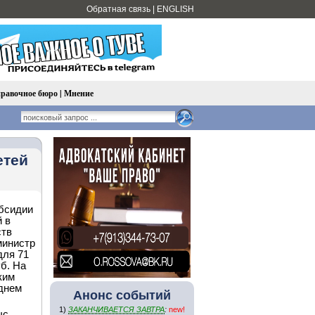
Обратная связь
|
ENGLISH
равочное бюро
|
Мнение
етей
убсидии
 в
ств
министр
для 71
уб. На
ким
еднем
Анонс событий
1)
ЗАКАНЧИВАЕТСЯ ЗАВТРА
:
new!
ыс.