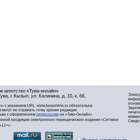
е агентство «Тува-онлайн»
Элект
а, г. Кызыл, ул. Калинина, д. 10, к. 66,
инфор
основа
» с указанием URL: www.tuvaonline.ru обязательна.
Зарег
могут не отражать точку зрения редакции.
печат
лько с оформлением
гиперссылки
на «Тува-Онлайн».
комму
нной продукции электронного периодического издания «Сетевое
Свидет
«12+».