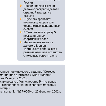
России
Последние часы жизни
девочек: раскрыты детали
странной трагедии в
Кызыле
В Туве выстраивают
подготовку кадров для
беспилотных авиационных
систем
В Туве появятся сразу 5
новых ангарных
спортивных залов
Многодетная мама из
далекого Монгун-
Тайгинского района Тувы
развила овощное хозяйство
с помощью соцконтракта
ронное периодическое издание "Сетевое
мационное агентство «Тува-Онлайн»"
но 15 августа 2001 г.
истрировано в Министерстве РФ по делам
и, телерадиовещания и средств массовых
никаций.
ельство Эл №77-6060 от 22 февраля 2002 г.