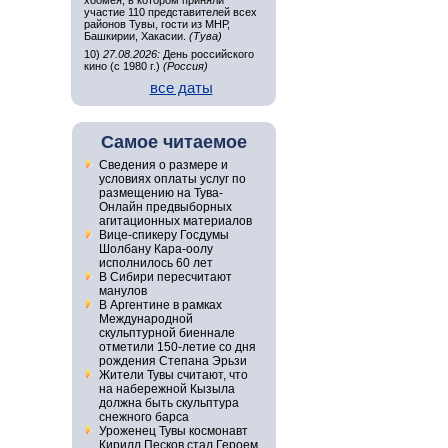
хоомея, в котором приняли
участие 110 представителей всех
районов Тувы, гости из МНР,
Башкирии, Хакасии.
(Тува)
10)
27.08.2026:
День российского
кино (с 1980 г.)
(Россия)
все даты
Самое читаемое
Сведения о размере и
условиях оплаты услуг по
размещению на Тува-
Онлайн предвыборных
агитационных материалов
Вице-спикеру Госдумы
Шолбану Кара-оолу
исполнилось 60 лет
В Сибири пересчитают
манулов
В Аргентине в рамках
Международной
скульптурной биеннале
отметили 150-летие со дня
рождения Степана Эрьзи
Жители Тувы считают, что
на набережной Кызыла
должна быть скульптура
снежного барса
Уроженец Тувы космонавт
Кирилл Песков стал Героем