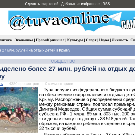
Сделать стартовой
|
Добавить в избранное
|
RSS
литика
|
Экономика
|
Право/Криминал
|
Культура
|
Спорт
|
Наука
|
Личность
|
Сп
 27 млн. рублей на отдых детей в Крыму
ОБЩЕСТВО
ыделено более 27 млн. рублей на отдых д
му
г.
| 4380 просмотров | 0 комментариев
Тува получит из федерального бюджета с
на обеспечение оздоровления и отдыха детей
Крыму. Распоряжение о распределении сред
между регионами страны подписал премьер-
Дмитрий Медведев. Общая сумма субсидий 
субъекта РФ - 1 млрд. 89 млн. 803 тыс. 200 р
эти деньги смогут отдохнуть 33 518 детей. Та
образом, на каждого ребенка выделено в ср
32 тысячи рублей.
Размер субсидии для Тувы – 27 млн. 875 т