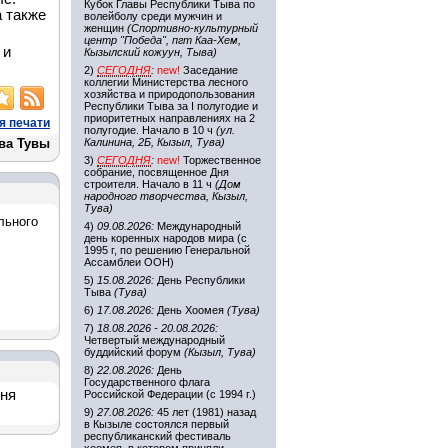
Кубок Главы Республики Тыва по
а также
волейболу среди мужчин и
женщин
(Спортивно-культурный
центр "Победа", пгт Каа-Хем,
 и
Кызылский кожуун, Тыва)
2)
СЕГОДНЯ
:
new!
Заседание
коллегии Министерства лесного
хозяйства и природопользования
Республики Тыва за I полугодие и
приоритетных направлениях на 2
я печати
полугодие. Начало в 10 ч
(ул.
ва Тувы
Калинина, 2Б, Кызыл, Тува)
3)
СЕГОДНЯ
:
new!
Торжественное
собрание, посвященное Дня
строителя. Начало в 11 ч
(Дом
народного творчества, Кызыл,
Тува)
льного
4)
09.08.2026:
Международный
день коренных народов мира (с
1995 г, по решению Генеральной
Ассамблеи ООН)
5)
15.08.2026:
День Республики
Тыва
(Тува)
6)
17.08.2026:
День Хоомея
(Тува)
7)
18.08.2026 - 20.08.2026:
Четвертый международный
буддийский форум
(Кызыл, Тува)
8)
22.08.2026:
День
Государственного флага
дня
Российской Федерации (с 1994 г.)
9)
27.08.2026:
45 лет (1981) назад
в Кызыле состоялся первый
республиканский фестиваль