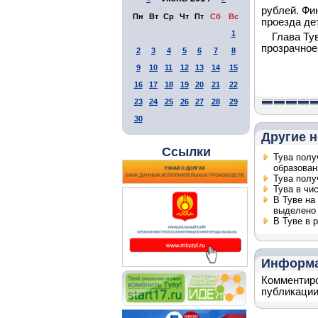
рублей. Фи
Пн
Вт
Ср
Чт
Пт
Сб
Вс
проезда де
1
Глава Ту
прозрачное
2
3
4
5
6
7
8
9
10
11
12
13
14
15
16
17
18
19
20
21
22
23
24
25
26
27
28
29
30
Другие н
Ссылки
Тува полу
образован
Тува полу
Тува в чи
В Туве на
выделено 
В Туве в 
Информ
Комментиро
публикации