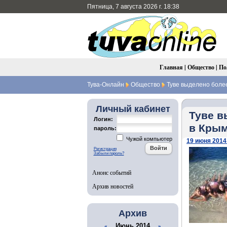
Пятница, 7 августа 2026 г. 18:38
Главная
|
Общество
|
По
Тува-Онлайн
Общество
Туве выделено более
Личный кабинет
Туве в
Логин:
в Кры
пароль:
Чужой компьютер
19 июня 2014 
Регистрация
Забыли пароль?
Анонс событий
Архив новостей
Архив
Июнь 2014
«
»