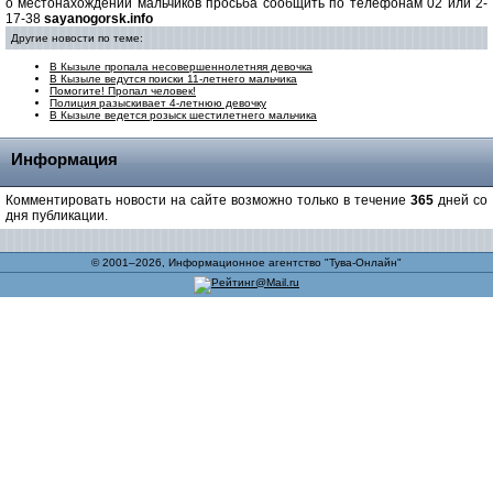
о местонахождении мальчиков просьба сообщить по телефонам 02 или 2-
17-38
sayanogorsk.info
Другие новости по теме:
В Кызыле пропала несовершеннолетняя девочка
В Кызыле ведутся поиски 11-летнего мальчика
Помогите! Пропал человек!
Полиция разыскивает 4-летнюю девочку
В Кызыле ведется розыск шестилетнего мальчика
Информация
Комментировать новости на сайте возможно только в течение
365
дней со
дня публикации.
© 2001–2026, Информационное агентство "Тува-Онлайн"