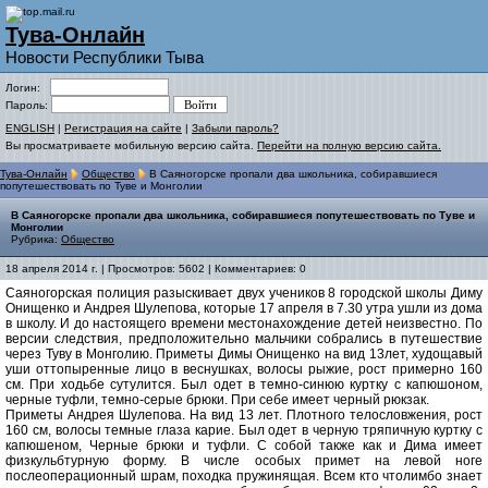
Тува-Онлайн
Новости Республики Тыва
Логин:
Пароль:
ENGLISH
|
Регистрация на сайте
|
Забыли пароль?
Вы просматриваете мобильную версию сайта.
Перейти на полную версию сайта.
Тува-Онлайн
Общество
В Саяногорске пропали два школьника, собиравшиеся
попутешествовать по Туве и Монголии
В Саяногорске пропали два школьника, собиравшиеся попутешествовать по Туве и
Монголии
Рубрика:
Общество
18 апреля 2014 г. | Просмотров: 5602 | Комментариев: 0
Саяногорская полиция разыскивает двух учеников 8 городской школы Диму
Онищенко и Андрея Шулепова, которые 17 апреля в 7.30 утра ушли из дома
в школу. И до настоящего времени местонахождение детей неизвестно. По
версии следствия, предположительно мальчики собрались в путешествие
через Туву в Монголию. Приметы Димы Онищенко на вид 13лет, худощавый
уши оттопыренные лицо в веснушках, волосы рыжие, рост примерно 160
см. При ходьбе сутулится. Был одет в темно-синюю куртку с капюшоном,
черные туфли, темно-серые брюки. При себе имеет черный рюкзак.
Приметы Андрея Шулепова. На вид 13 лет. Плотного телословжения, рост
160 см, волосы темные глаза карие. Был одет в черную тряпичную куртку с
капюшеном, Черные брюки и туфли. С собой также как и Дима имеет
физкульбтурную форму. В числе особых примет на левой ноге
послеоперационный шрам, походка пружинящая. Всем кто чтолимбо знает