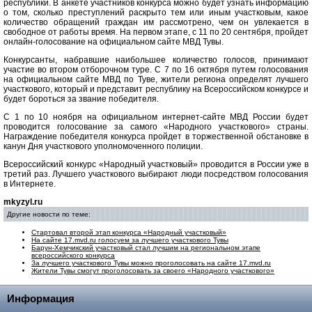
республики. В анкете участников конкурса можно будет узнать информацию
о том, сколько преступлений раскрыто тем или иным участковым, какое
количество обращений граждан им рассмотрено, чем он увлекается в
свободное от работы время. На первом этапе, с 11 по 20 сентября, пройдет
онлайн-голосование на официальном сайте МВД Тувы.
Конкурсанты, набравшие наибольшее количество голосов, принимают
участие во втором отборочном туре. С 7 по 16 октября путем голосования
на официальном сайте МВД по Туве, жители региона определят лучшего
участкового, который и представит республику на Всероссийском конкурсе и
будет бороться за звание победителя.
С 1 по 10 ноября на официальном интернет-сайте МВД России будет
проводится голосование за самого «Народного участкового» страны.
Награждение победителя конкурса пройдет в торжественной обстановке в
канун Дня участкового уполномоченного полиции.
Всероссийский конкурс «Народный участковый» проводится в России уже в
третий раз. Лучшего участкового выбирают люди посредством голосования
в Интернете.
mkyzyl.ru
Другие новости по теме:
Стартовал второй этап конкурса «Народный участковый»
На сайте 17.mvd.ru голосуем за лучшего участкового Тувы
Барун-Хемчикский участковый стал лучшим на региональном этапе
всероссийского конкурса
За лучшего участкового Тувы можно проголосовать на сайте 17.mvd.ru
Жители Тувы смогут проголосовать за своего «Народного участкового»
Информация