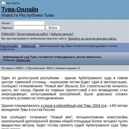
Тува-Онлайн
Новости Республики Тыва
Логин:
Пароль:
ENGLISH
|
Регистрация на сайте
|
Забыли пароль?
Вы просматриваете мобильную версию сайта.
Перейти на полную версию сайта.
Тува-Онлайн
Общество
Арбитражный суд Тувы готовится отпраздновать летом
новоселье
Арбитражный суд Тувы готовится отпраздновать летом новоселье
Рубрика:
Общество
26 марта 2009 г. | Просмотров: 3824 | Комментариев: 0
Один из долгостроев республики - здание Арбитражного суда в самом
центре тувинской столицы - нынешним летом будет сдан в эксплуатацию,
сообщает телекомпания "Новый век" (Кызыл). Его строительство началось
шесть лет назад. Одним из главных препятствий к его возведению стал
энергодефицит, испытываемый республикой. Было довольно сложно
получить условия на техподключения.
Здание планировалось
к сдаче в юбилейный для Тувы 2004 год
- к 60-летию
вхождения Тувы в состав России.
Как сообщает телеканал "Новый век", четырехэтажная новостройка
оригинальной дугообразной формы общей площадью более четырёх тысяч
квадратных метров, будет готова принять судей Арбитражного суда Тувы