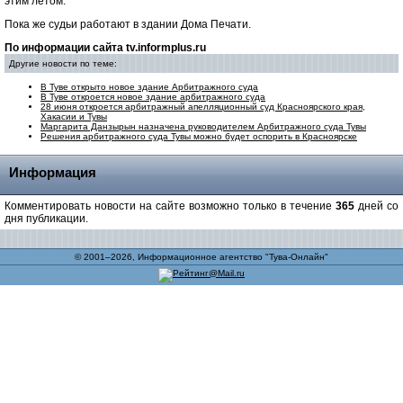
этим летом.
Пока же судьи работают в здании Дома Печати.
По информации сайта tv.informplus.ru
Другие новости по теме:
В Туве открыто новое здание Арбитражного суда
В Туве откроется новое здание арбитражного суда
28 июня откроется арбитражный апелляционный суд Красноярского края,
Хакасии и Тувы
Маргарита Данзырын назначена руководителем Арбитражного суда Тувы
Решения арбитражного суда Тувы можно будет оспорить в Красноярске
Информация
Комментировать новости на сайте возможно только в течение
365
дней со
дня публикации.
© 2001–2026, Информационное агентство "Тува-Онлайн"