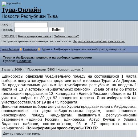
Тува-Онлайн
Новости Республики Тыва
Логин:
Пароль:
ENGLISH
|
Регистрация на сайте
|
Забыли пароль?
Вы просматриваете мобильную версию сайта.
Перейти на полную версию сайта.
Тува-Онлайн
Политика
Туран и Ак-Довурак предпочли на выборах единороссов
Туран и Ак-Довурак предпочли на выборах единороссов
Рубрика:
Политика
2 марта 2009 г. | Просмотров: 5803 | Комментариев: 0
Единороссы одержали убедительную победу на состоявшихся 1 марта
выборах депутатов хуралов представителей в городах Туран и Ак-Довурак.
По предварительным данным Центризбиркома республики, на полдень 2
марта из 13 участковых избирательных комиссий Турана отчеты об итогах
голосования представили 12. Кандидаты «Единой России» победили на 11
участках, набрав от 80 до 92 процентов голосов. Явка избирателей на
участках составила от 19 до 47,5 процента.
Дополнительные выборы депутатов Хурала представителей г. Ак-Довурака,
проводившиеся по двум избирательным округам, также принесли
неоспоримую победу кандидатам, выдвинутым республиканским
отделением «Единой России». Единороссы Артур Куулар и Ульяна
Ваданова набрали, соответственно, 93 и 87 процентов голосов
избирателей.
По информации пресс-службы ТРО ЕР
Другие новости по теме: