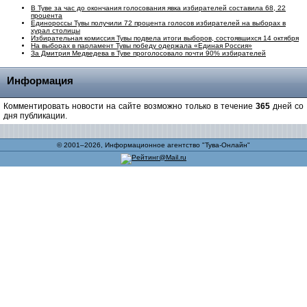
В Туве за час до окончания голосования явка избирателей составила 68, 22
процента
Единороссы Тувы получили 72 процента голосов избирателей на выборах в
хурал столицы
Избирательная комиссия Тувы подвела итоги выборов, состоявшихся 14 октября
На выборах в парламент Тувы победу одержала «Единая Россия»
За Дмитрия Медведева в Туве проголосовало почти 90% избирателей
Информация
Комментировать новости на сайте возможно только в течение
365
дней со
дня публикации.
© 2001–2026, Информационное агентство "Тува-Онлайн"