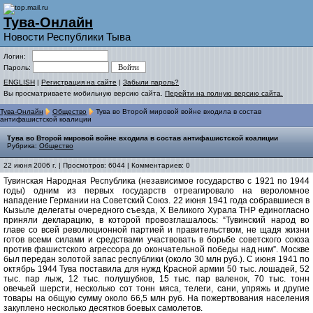
Тува-Онлайн
Новости Республики Тыва
Логин:
Пароль:
ENGLISH
|
Регистрация на сайте
|
Забыли пароль?
Вы просматриваете мобильную версию сайта.
Перейти на полную версию сайта.
Тува-Онлайн
Общество
Тува во Второй мировой войне входила в состав
антифашистской коалиции
Тува во Второй мировой войне входила в состав антифашистской коалиции
Рубрика:
Общество
22 июня 2006 г. | Просмотров: 6044 | Комментариев: 0
Тувинская Народная Республика (независимое государство с 1921 по 1944
годы) одним из первых государств отреагировало на вероломное
нападение Германии на Советский Союз. 22 июня 1941 года собравшиеся в
Кызыле делегаты очередного съезда, X Великого Хурала ТНР единогласно
приняли декларацию, в которой провозглашалось: “Тувинский народ во
главе со всей революционной партией и правительством, не щадя жизни
готов всеми силами и средствами участвовать в борьбе советского союза
против фашистского агрессора до окончательной победы над ним”. Москве
был передан золотой запас республики (около 30 млн руб.). С июня 1941 по
октябрь 1944 Тува поставила для нужд Красной армии 50 тыс. лошадей, 52
тыс. пар лыж, 12 тыс. полушубков, 15 тыс. пар валенок, 70 тыс. тонн
овечьей шерсти, несколько сот тонн мяса, телеги, сани, упряжь и другие
товары на общую сумму около 66,5 млн руб. На пожертвования населения
закуплено несколько десятков боевых самолетов.