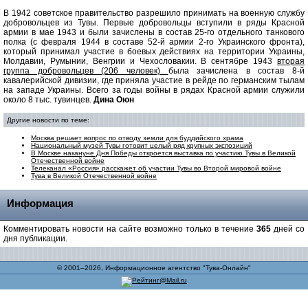
В 1942 советское правительство разрешило принимать на военную службу
добровольцев из Тувы. Первые добровольцы вступили в ряды Красной
армии в мае 1943 и были зачислены в состав 25-го отдельного танкового
полка (с февраля 1944 в составе 52-й армии 2-го Украинского фронта),
который принимал участие в боевых действиях на территории Украины,
Молдавии, Румынии, Венгрии и Чехословакии. В сентябре 1943
вторая
группа добровольцев (206 человек)
была зачислена в состав 8-й
кавалерийской дивизии, где приняла участие в рейде по германским тылам
на западе Украины. Всего за годы войны в рядах Красной армии служили
около 8 тыс. тувинцев.
Дина Оюн
Другие новости по теме:
Москва решает вопрос по отводу земли для буддийского храма
Национальный музей Тувы готовит целый ряд крупных экспозиций
В Москве накануне Дня Победы откроется выставка по участию Тувы в Великой
Отечественной войне
Телеканал «Россия» расскажет об участии Тувы во Второй мировой войне
Тува в Великой Отечественной войне
Информация
Комментировать новости на сайте возможно только в течение
365
дней со
дня публикации.
© 2001–2026, Информационное агентство "Тува-Онлайн"