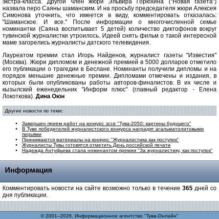
экстра-класса. Другой член жюри Эльвира Горюхина ("Новая газета")
назвала перо Саяны шаманским. И на просьбу председателя жюри Алексея
Симонова уточнить, что имеется в виду, комментировать отказалась:
"Шаманское. И все." После информации о многочисленной семье
номинантки (Саяна воспитывает 5 детей) количество диктофонов вокруг
тувинской журналистки утроилось. Идеей снять фильм о такой интересной
маме загорелись журналисты датского телевидения.
Лауреатом премии стал Игорь Найденов, журналист газеты "Известия"
(Москва). Жюри дипломом и денежной премией в 5000 долларов отметило
его публикации о трагедии в Беслане. Номинанты получили дипломы и на
порядок меньшие денежные премии. Дипломами отмечены и издания, в
которых были опубликованы работы авторов-финалистов. В их числе и
кызылский еженедельник "Информ плюс" (главный редактор - Елена
Локоткова).
Дина Оюн
Другие новости по теме:
Завершен прием работ на конкурс эссе "Тува-2050: картины будущего"
В Туве победителей журналистского конкурса наградят агальматолитовыми
перьями
Принимаются материалы на конкурс "Журналистика как поступок"
Журналисты Тувы готовятся отметить День российской печати
Надежда Антуфьева стала номинантом премии "За журналистику, как поступок"
Информация
Комментировать новости на сайте возможно только в течение
365
дней со
дня публикации.
© 2001–2026, Информационное агентство "Тува-Онлайн"