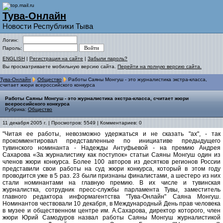
Тува-Онлайн
Новости Республики Тыва
Логин:
Пароль:
ENGLISH
|
Регистрация на сайте
|
Забыли пароль?
Вы просматриваете мобильную версию сайта.
Перейти на полную версию сайта.
Тува-Онлайн
Общество
Работы Саяны Монгуш - это журналистика экстра-класса,
считает жюри всероссийского конкурса
Работы Саяны Монгуш - это журналистика экстра-класса, считает жюри
всероссийского конкурса
Рубрика:
Общество
11 декабря 2005 г. | Просмотров: 5549 | Комментариев: 0
"Читая ее работы, невозможно удержаться и не сказать "ах", - так
прокомментировал представленные по инициативе предыдущего
тувинского номинанта - Надежды Антуфьевой - на премию Андрея
Сахарова «За журналистику как поступок» статьи Саяны Монгуш один из
членов жюри конкурса. Более 100 авторов из десятков регионов России
представили свои работы на суд жюри конкурса, который в этом году
проводится уже в 5 раз. 23 были признаны финалистами, а шестеро из них
стали номинантами на главную премию. В их числе и тувинская
журналистка, сотрудник пресс-службы парламента Тувы, заместитель
главного редактора информагентства "Тува-Онлайн" Саяна Монгуш.
Номинантов чествовали 10 декабря, в Международный День прав человека
в музее и общественном центре им. А.Сахарова, директор которого, член
жюри Юрий Самодуров назвал работы Саяны Монгуш журналистикой