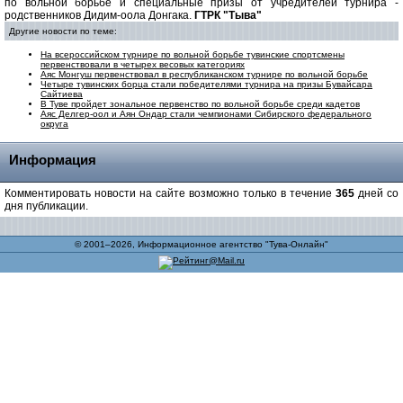
по вольной борьбе и специальные призы от учредителей турнира -
родственников Дидим-оола Донгака.
ГТРК "Тыва"
Другие новости по теме:
На всероссийском турнире по вольной борьбе тувинские спортсмены
первенствовали в четырех весовых категориях
Аяс Монгуш первенствовал в республиканском турнире по вольной борьбе
Четыре тувинских борца стали победителями турнира на призы Бувайсара
Сайтиева
В Туве пройдет зональное первенство по вольной борьбе среди кадетов
Аяс Делгер-оол и Аян Ондар стали чемпионами Сибирского федерального
округа
Информация
Комментировать новости на сайте возможно только в течение
365
дней со
дня публикации.
© 2001–2026, Информационное агентство "Тува-Онлайн"