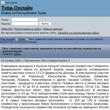
Тува-Онлайн
Новости Республики Тыва
Логин:
Пароль:
ENGLISH
|
Регистрация на сайте
|
Забыли пароль?
Вы просматриваете мобильную версию сайта.
Перейти на полную версию сайта.
Тува-Онлайн
Спорт
Пять тувинских спортсменов завоевали путевки на российское
первенство по вольной борьбе
Пять тувинских спортсменов завоевали путевки на российское первенство по
вольной борьбе
Рубрика:
Спорт
18 октября 2004 г. | Просмотров: 3814 | Комментариев: 0
В минувшие выходные в Кызыле прошло зональное первенство Сибирского
федерального округа по вольной борьбе среди кадетов, посвященное
памяти мастера спорта СССР Дидим-оола Донгака. В нем приняли участие
спортсмены из Норильска, Красноярска, Лесосибирска, Кемерово,
Назарово, Абакана, Новосибирска и других городов Сибири. Почти все
участники - кандидаты в мастера спорта. Первые места в легких весовых
категориях от 42 до 63 кг заняли тувинские спортсмены: Оттук Сат, Омак
Сюрюн, Дортен-оол Иргит, Эрес Оюн, Эртине Допуй-оол. В весовых
категориях от 63 до 76 кг победителями стали красноярцы Орсен Сасиев и
Рустам Сайфулин. Кемеровчанин Артем Лысак одержал победу в весе до 85
кг. В самых тяжелых весовых категориях - от 100 до 120 кг пальма
первенства у красноярцев Юрия Белоновского и Константина Шорохова.
Победители зонального первенства получили путевки на чемпионат России